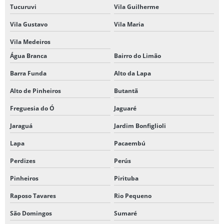
Tucuruvi
Vila Guilherme
Vila Gustavo
Vila Maria
Vila Medeiros
Água Branca
Bairro do Limão
Barra Funda
Alto da Lapa
Alto de Pinheiros
Butantã
Freguesia do Ó
Jaguaré
Jaraguá
Jardim Bonfiglioli
Lapa
Pacaembú
Perdizes
Perús
Pinheiros
Pirituba
Raposo Tavares
Rio Pequeno
São Domingos
Sumaré