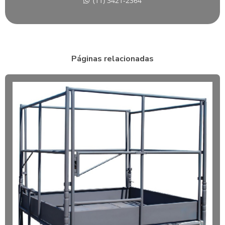
(11) 3421-2364
ALUGUEL DE MARTELETE DEMOLIDOR
ALUGUEL DE MARTELETE ROMPEDOR
ALUGUEL DE MARTELETE ROMPEDOR SP
Páginas relacionadas
ALUGUEL DE MARTELETE EM TABOÃO DA SERRA
ALUGUEL DE MARTELETE ZONA SUL SP
ALUGUEL DE SERRA DE BANCADA
ALUGUEL DE SERRA CIRCULAR
ALUGUEL DE SERRA ELÉTRICA
ANDAIME TABOÃO DA SERRA
COMPACTADOR DE SOLO PARA LOCAÇÃO
EMPRESA DE ALUGUEL DE BETONEIRA