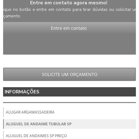
Entre em contato agora mesmo!
Clique no botão e entre em contato para tirar dúvidas ou solicitar um
orçamento
Entre em contato
SOLICITE UM ORÇAMENTO
INFORMAÇÕES
ALUGAR ARGAMASSADEIRA
ALUGUEL DE ANDAIME TUBULAR SP
ALUGUEL DE ANDAIMES SP PREÇO