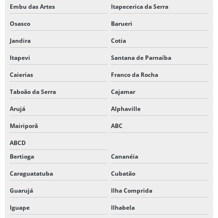
Embu das Artes
Itapecerica da Serra
Osasco
Barueri
Jandira
Cotia
Itapevi
Santana de Parnaíba
Caierias
Franco da Rocha
Taboão da Serra
Cajamar
Arujá
Alphaville
Mairiporã
ABC
ABCD
Bertioga
Cananéia
Caraguatatuba
Cubatão
Guarujá
Ilha Comprida
Iguape
Ilhabela