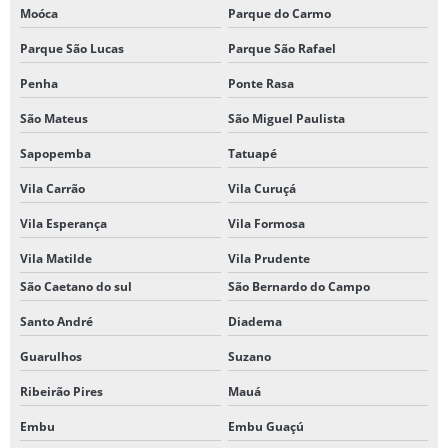
Moóca
Parque do Carmo
Parque São Lucas
Parque São Rafael
Penha
Ponte Rasa
São Mateus
São Miguel Paulista
Sapopemba
Tatuapé
Vila Carrão
Vila Curuçá
Vila Esperança
Vila Formosa
Vila Matilde
Vila Prudente
São Caetano do sul
São Bernardo do Campo
Santo André
Diadema
Guarulhos
Suzano
Ribeirão Pires
Mauá
Embu
Embu Guaçú