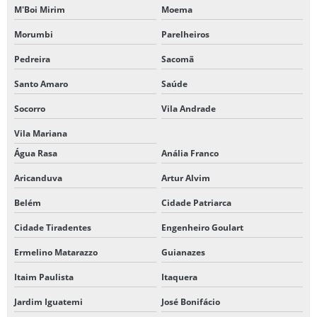
M'Boi Mirim
Moema
Morumbi
Parelheiros
Pedreira
Sacomã
Santo Amaro
Saúde
Socorro
Vila Andrade
Vila Mariana
Água Rasa
Anália Franco
Aricanduva
Artur Alvim
Belém
Cidade Patriarca
Cidade Tiradentes
Engenheiro Goulart
Ermelino Matarazzo
Guianazes
Itaim Paulista
Itaquera
Jardim Iguatemi
José Bonifácio