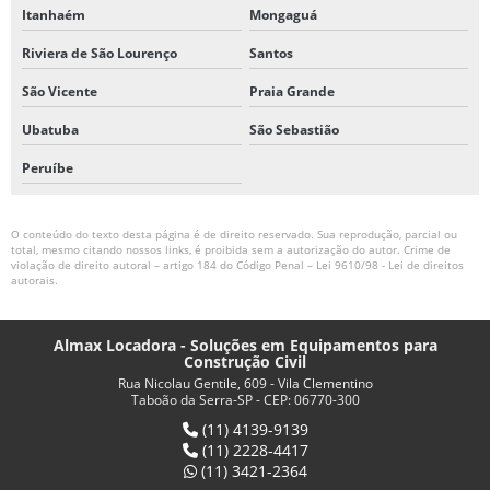
Itanhaém
Mongaguá
Riviera de São Lourenço
Santos
São Vicente
Praia Grande
Ubatuba
São Sebastião
Peruíbe
O conteúdo do texto desta página é de direito reservado. Sua reprodução, parcial ou
total, mesmo citando nossos links, é proibida sem a autorização do autor. Crime de
violação de direito autoral – artigo 184 do Código Penal –
Lei 9610/98 - Lei de direitos
autorais
.
Almax Locadora - Soluções em Equipamentos para
Construção Civil
Rua Nicolau Gentile, 609 - Vila Clementino
Taboão da Serra-SP - CEP: 06770-300
(11) 4139-9139
(11) 2228-4417
(11) 3421-2364