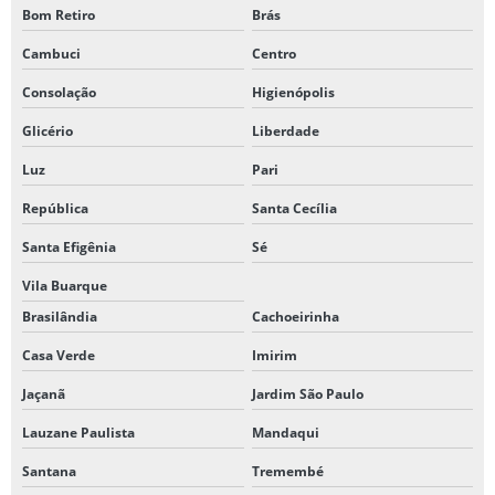
Bom Retiro
Brás
Cambuci
Centro
Consolação
Higienópolis
Glicério
Liberdade
Luz
Pari
República
Santa Cecília
Santa Efigênia
Sé
Vila Buarque
Brasilândia
Cachoeirinha
Casa Verde
Imirim
Jaçanã
Jardim São Paulo
Lauzane Paulista
Mandaqui
Santana
Tremembé